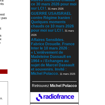
dra
nts
ce 30 mars 2026 pour moi
sur LCI !.
31 mars 2026
GUERRE USA/ISRAEL
’est
contre Régime Iranien :
t pas
Quelques moments
chauds ce 10 mars 2026
t
pour moi sur LCI !.
31 mars
2026
s
x
Affaires Sensibles.
%
Fabrice Drouelle. France
Inter le 10 mars 2026 :
« L’enlèvement de
Madeleine Dassault en
1964 » / Echanges au
sujet de Marcel Dassault
et souvenirs. Invité :
Michel Polacco.
11 mars 2026
Retrouvez
Michel Polacco
n.