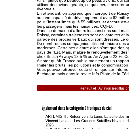
Ainsi, plutôt que beaucoup de petits avions, qui 
utiliser des avions géants, ce qui devrait assurer 
éventuels.
En attendant, on apprend que l’aéroport de Roissy 
aucune capacité de développement avec 62 millions 
pour l’instant limité qu’à 55 millions, et encore est-
les passagers mais les nuisances. CQFD.
Dans ce domaine d’ailleurs les sanctions sont main
Roissy, certaines trajectoires sont obligatoires et 
parade des procès verbaux qui sont dressés. Le de
De nombreuses compagnies utilisent encore des avio
modernes. Certaines d’entre elles n’ont que des 
pays de l’Est. Mais, malgré le renouvellement des 
chez British Airways 12,5 % ou Air Algérie 22 %. C
A noter qu’Air France publie maintenant un rapport 
limiter les bruits, les pollutions et la consommatio
Vous pouvez retrouver cette chronique sur Internet
Et chaque mois dans la revue Info Pilote de la Fé
Renault et l’Aviation (rediffusio
également dans la catégorie Chroniques du ciel
ARTEMIS II : Retour vers la Lune. La suite des mi
Vincent Lanata : Les Grandes Batailles Navales d
2026.