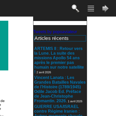
Tweets by popoaviateur
Articles récents
ARTEMIS II : Retour vers
la Lune. La suite des
missions Apollo 54 ans
après le premier pas
humain sur notre satellite
!
2 avril 2026
Vincent Lanata : Les
Grandes Batailles Navales
de l’Histoire (1789/1945)
Odile Jacob Ed. Préface
de Jean-Christophe
Fromantin. 2026.
 de
1 avril 2026
e
GUERRE USA/ISRAEL
e
contre Régime Iranien :
Autres moments chauds