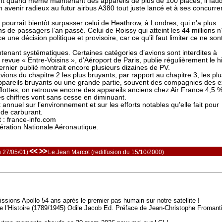
sont quand même maintenant des appareils de plus de 100 places, il fau
un avenir radieux au futur airbus A380 tout juste lancé et à ses concurre
pourrait bientôt surpasser celui de Heathrow, à Londres, qui n’a plus
de passagers l’an passé. Celui de Roissy qui atteint les 44 millions n
ce une décision politique et provisoire, car ce qu’il faut limiter ce ne son
tenant systématiques. Certaines catégories d’avions sont interdites à
la revue « Entre-Voisins », d’Aéroport de Paris, publie régulièrement le hi
rnier publié montrait encore plusieurs dizaines de PV.
ns du chapitre 2 les plus bruyants, par rapport au chapitre 3, les plu
appareils bruyants ou une grande partie, souvent des compagnies des e
flottes, on retrouve encore des appareils anciens chez Air France 4,5 
es chiffres vont sans cesse en diminuant.
annuel sur l’environnement et sur les efforts notables qu’elle fait pour
n de carburant.
 : france-info.com
dération Nationale Aéronautique.
<< >>
n 27/05/01)
Le Jean Marcot (rediffusion du 15/10/2000)
ssions Apollo 54 ans après le premier pas humain sur notre satellite !
e l’Histoire (1789/1945) Odile Jacob Ed. Préface de Jean-Christophe Fromanti