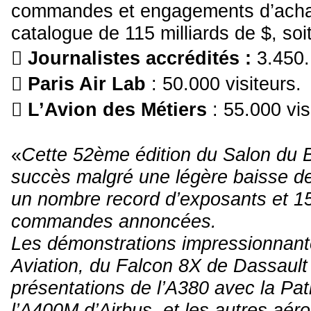
commandes et engagements d’achat
catalogue de 115 milliards de $, so

Journalistes accrédités :
3.450.

Paris Air Lab
: 50.000 visiteurs.

L’Avion des Métiers
: 55.000 vis
«
Cette 52
ème
édition du Salon du 
succès malgré une légère baisse de
un nombre record d’exposants et 150
commandes annoncées.
Les démonstrations impressionnant
Aviation, du Falcon 8X de Dassault
présentations de l’A380 avec la Pat
l’A400M d’Airbus, et les autres aéro