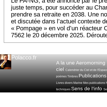
Le PA-NG, a été annoncé par le prés
juste temps, pour succéder au Char
prendre sa retraite en 2038. Une 
et discutée dans l’actuel contexte
« Pompage » en vol d’un réacteur 
7562 le 20 décembre 2025. Déroute
Polacco.fr
A la une
Aeromorning
ciel
Calendrier du Ciel et de l'Espac
Publications
poèmes
Timbres
Livres divers
Marine
Mes publications
Sens de l'info
techniques
Sen
Voitures avions