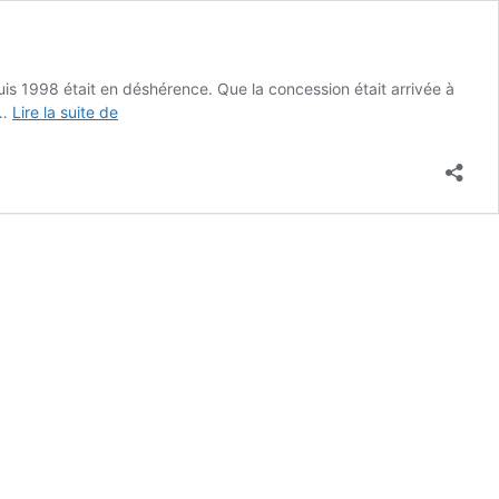
uis 1998 était en déshérence. Que la concession était arrivée à
Préserver
 …
Lire la suite de
la
mémoire
de
Max
Holste
(7/6/16)
sur
mon
blog
!